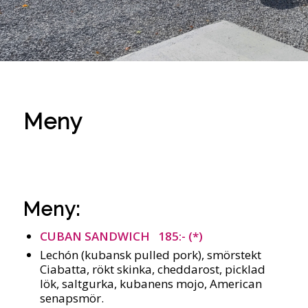
Meny
Meny:
CUBAN SANDWICH 185:- (*)
Lechón (kubansk pulled pork), smörstekt
Ciabatta, rökt skinka, cheddarost, picklad
lök, saltgurka, kubanens mojo, American
senapsmör.