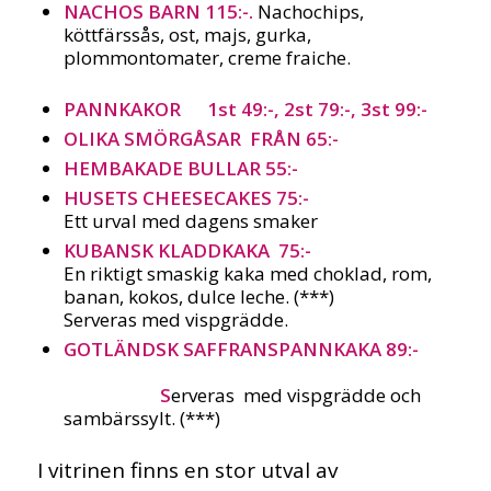
NACHOS BARN 115:-.
Nachochips,
köttfärssås, ost, majs, gurka,
plommontomater, creme fraiche.
PANNKAKOR 1st 49:-, 2st 79:-, 3st 99:-
OLIKA SMÖRGÅSAR FRÅN 65:-
HEMBAKADE BULLAR 55:-
HUSETS CHEESECAKES 75:-
Ett urval med dagens smaker
KUBANSK KLADDKAKA 75:-
En riktigt smaskig kaka med choklad, rom,
banan, kokos, dulce leche. (***)
Serveras med vispgrädde.
GOTLÄNDSK SAFFRANSPANNKAKA 89:-
S
erveras med vispgrädde och
sambärssylt. (***)
I vitrinen finns en stor utval av