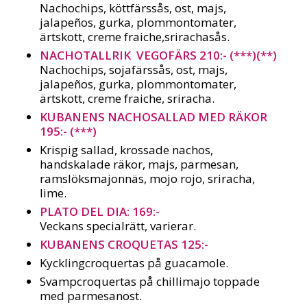
Nachochips, köttfärssås, ost, majs,
jalapeños, gurka, plommontomater,
ärtskott, creme fraiche,srirachasås.
NACHOTALLRIK VEGOFÄRS 210:- (***)(**)
Nachochips, sojafärssås, ost, majs,
jalapeños, gurka, plommontomater,
ärtskott, creme fraiche, sriracha.
KUBANENS NACHOSALLAD MED RÄKOR
195:- (***)
Krispig sallad, krossade nachos,
handskalade räkor, majs, parmesan,
ramslöksmajonnäs, mojo rojo, sriracha,
lime.
PLATO DEL DIA: 169:-
Veckans specialrätt, varierar.
KUBANENS CROQUETAS 125:-
Kycklingcroquertas på guacamole.
Svampcroquertas på chillimajo toppade
med parmesanost.