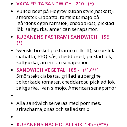
VACA FRITA SANDWICH 210:-
(*)
Pulled beef på Högrev kuban style(nötkött),
smörstek Ciabatta, ramslöksmajo på
gårdens egen ramslök, cheddarost, picklad
lök, saltgurka, american senapsmör.
KUBANENS PASTRAMI SANDWICH 195:-
(*)
Svensk brisket pastrami (nötkött), smörstek
ciabatta, BBQ-sås, cheddarost, picklad lök,
saltgurka, american senapsmör.
SANDWICH VEGETAL 185:- (*),(**)
Smörstekt ciabatta, grillad aubergine,
soltorkade tomater, cheddarost, picklad lök,
saltgurka, Ivan´s mojo, American senapsmör.
Alla sandwich serveras med pommes,
srirachamajonäs och salladsmix.
KUBANENS NACHOTALLRIK 195:- (***)