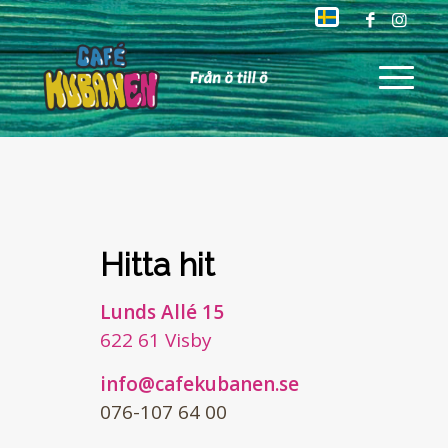
Hitta hit
Lunds Allé 15
622 61 Visby
info@cafekubanen.se
076-107 64 00